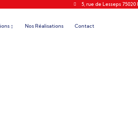
5, rue de Lesseps 75020
ions
Nos Réalisations
Contact
Zingueur Le Pré-Saint-Gervai