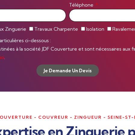
Téléphone
ux Zinguerie
Travaux Charpente
Isolation
Ravaleme
rticulières ci-dessous :
ées à la société JDF Couverture et sont nécessaires aux fins
ici
.
Je Demande Un Devis
COUVERTURE - COUVREUR - ZINGUEUR - SEINE-ST-
pertise en Zinguerie 