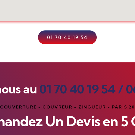
01 70 40 19 54
nous au
01 70 40 19 54
/
0
 COUVERTURE - COUVREUR - ZINGUEUR - PARIS 2
andez Un Devis en 5 C