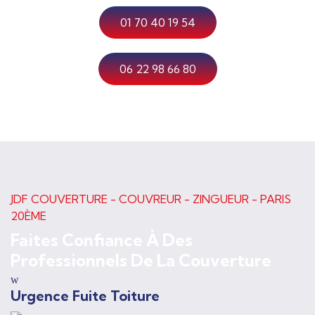
01 70 40 19 54
06 22 98 66 80
JDF COUVERTURE - COUVREUR - ZINGUEUR - PARIS
20ÈME
Faites Confiance À Des
Professionnels De La Couverture
Urgence Fuite Toiture
T