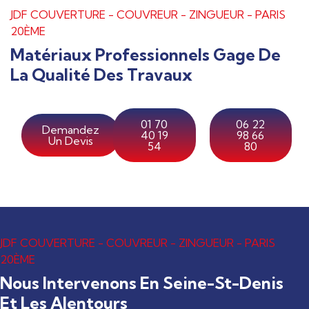
JDF COUVERTURE - COUVREUR - ZINGUEUR - PARIS
20ÈME
Matériaux Professionnels Gage De
La Qualité Des Travaux
01 70
06 22
Demandez
40 19
98 66
Un Devis
54
80
JDF COUVERTURE - COUVREUR - ZINGUEUR - PARIS
20ÈME
Nous Intervenons En Seine-St-Denis
Et Les Alentours