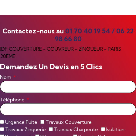
Contactez-nous au
01 70 40 19 54
/
06 22
98 66 80
JDF COUVERTURE - COUVREUR - ZINGUEUR - PARIS
20ÈME
Demandez Un Devis en 5 Clics
Nom
Téléphone
Urgence Fuite
Travaux Couverture
Travaux Zinguerie
Travaux Charpente
Isolation